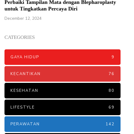
Perbaiki Tampilan Mata dengan Blepharoplasty
untuk Tingkatkan Percaya Diri
December 12, 2024
CATEGORIES
GAYA HIDUP
9
KECANTIKAN
76
KESEHATAN
80
LIFESTYLE
69
PERAWATAN
142