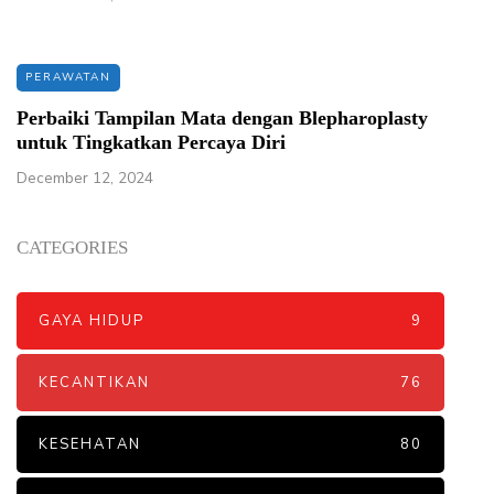
PERAWATAN
Perbaiki Tampilan Mata dengan Blepharoplasty
untuk Tingkatkan Percaya Diri
December 12, 2024
CATEGORIES
GAYA HIDUP
9
KECANTIKAN
76
KESEHATAN
80