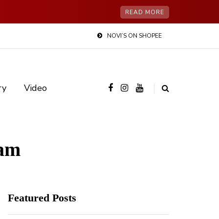
READ MORE
NOVI’S ON SHOPEE
ry
Video
tam
Featured Posts