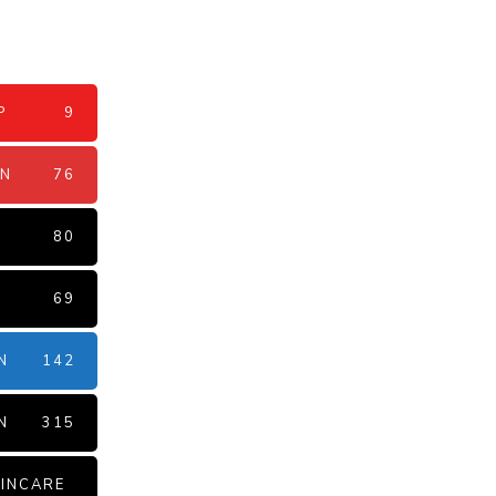
P
9
AN
76
N
80
69
N
142
N
315
INCARE