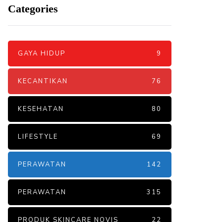
Categories
GAYA HIDUP
9
KECANTIKAN
76
KESEHATAN
80
LIFESTYLE
69
PERAWATAN
142
PERAWATAN
315
PRODUK SKINCARE NOVIS
22