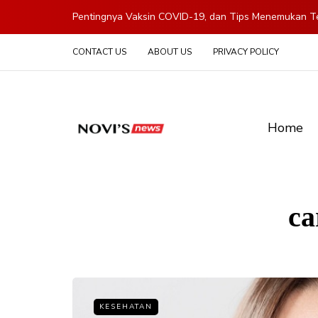
Pentingnya Vaksin COVID-19, dan Tips Menemukan Te
CONTACT US
ABOUT US
PRIVACY POLICY
Home
ca
KESEHATAN