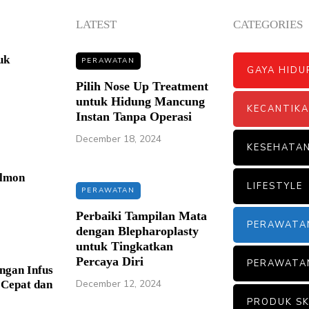
LATEST
CATEGORIES
uk
PERAWATAN
GAYA HIDU
Pilih Nose Up Treatment
untuk Hidung Mancung
KECANTIK
Instan Tanpa Operasi
December 18, 2024
KESEHATA
almon
LIFESTYLE
PERAWATAN
Perbaiki Tampilan Mata
PERAWATA
dengan Blepharoplasty
untuk Tingkatkan
Percaya Diri
PERAWATA
ngan Infus
December 12, 2024
 Cepat dan
PRODUK SK